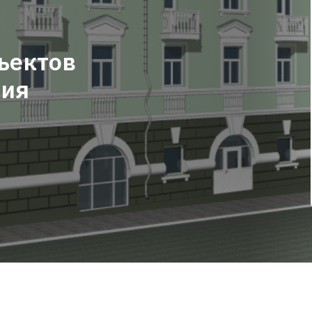
ъектов
дия