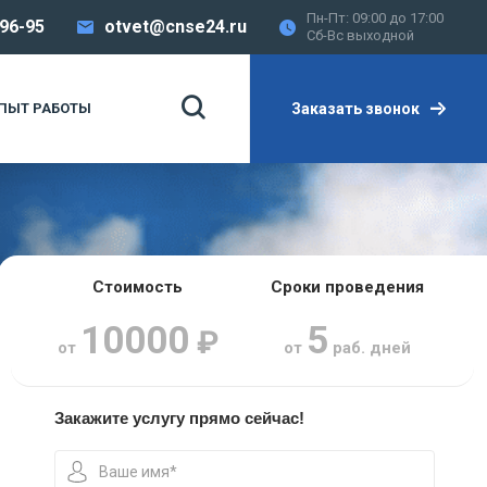
Пн-Пт: 09:00 до 17:00
-96-95
otvet@cnse24.ru
Сб-Вс выходной
Заказать звонок
ПЫТ РАБОТЫ
Стоимость
Сроки проведения
10000
5
₽
от
от
раб. дней
Закажите услугу прямо сейчас!