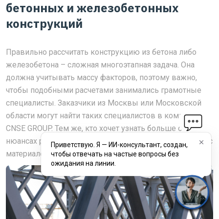
бетонных и железобетонных
конструкций
Правильно рассчитать конструкцию из бетона либо
железобетона – сложная многоэтапная задача. Она
должна учитывать массу факторов, поэтому важно,
чтобы подобными расчетами занимались грамотные
специалисты. Заказчики из Москвы или Московской
области могут найти таких специалистов в компании
CNSE GROUP. Тем же, кто хочет узнать больше о
нюансах расчета БК и ЖБК, предлагаем ознакомиться с
Приветствую. Я — ИИ-консультант, создан,
материалом ниже.
чтобы отвечать на частые вопросы без
ожидания на линии.